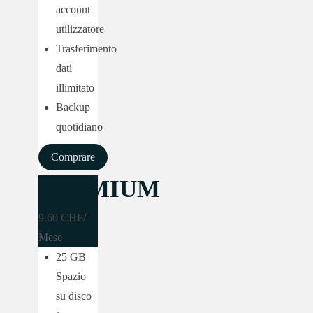
account
utilizzatore
Trasferimento
dati
illimitato
Backup
quotidiano
Comprare
PREMIUM
9.60 CHF
/
Mese
25 GB
Spazio
su disco